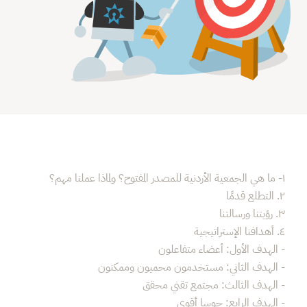
١- ما هي الجمعية الأردنية للمصدر المفتوح؟ ولماذا عملنا مهم؟
٢. التطلع قدمًا
٣. رؤيتنا ورسالتنا
٤. أهدافنا الإستراتيجية
- الهدف الأول: أعضاء متفاعلون
- الهدف الثاني: مستخدمون محميون وممكنون
- الهدف الثالث: مجتمع تقني محقق
- الهدف الرابع: جوسا أقوى