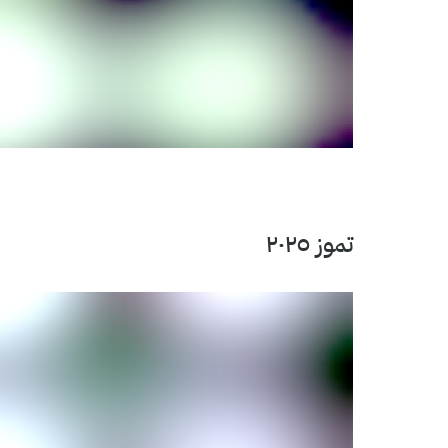
تموز ٢٠٢٥