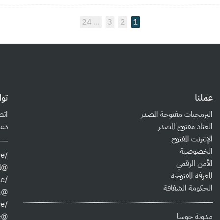
24
3
2
1
عملنا
تو
البرمجيات مفتوحة المصدر
اتص
العتاد مفتوح المصدر
دعم
الإنترنت المفتوح
الخصوصية
/jordanopensource
الأمن الرقمي
@josa@josa.social
المعرفة المفتوحة
/jordanopensource
الحكومة الشفافة
@jo_osa
/jordanopensource
مدونة جوسا
@jordanopensource